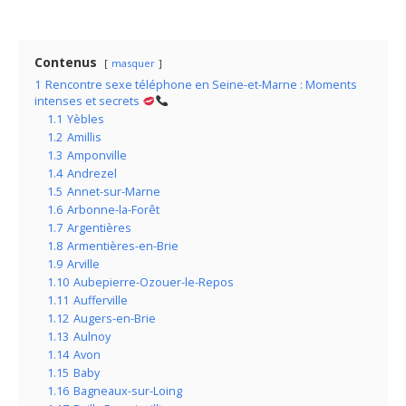
Contenus
masquer
1
Rencontre sexe téléphone en Seine-et-Marne : Moments
intenses et secrets
1.1
Yèbles
1.2
Amillis
1.3
Amponville
1.4
Andrezel
1.5
Annet-sur-Marne
1.6
Arbonne-la-Forêt
1.7
Argentières
1.8
Armentières-en-Brie
1.9
Arville
1.10
Aubepierre-Ozouer-le-Repos
1.11
Aufferville
1.12
Augers-en-Brie
1.13
Aulnoy
1.14
Avon
1.15
Baby
1.16
Bagneaux-sur-Loing