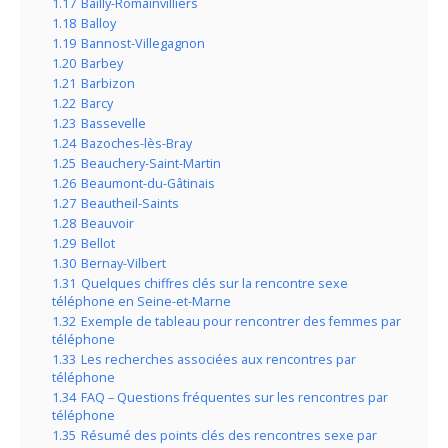
1.17
Bailly-Romainvilliers
1.18
Balloy
1.19
Bannost-Villegagnon
1.20
Barbey
1.21
Barbizon
1.22
Barcy
1.23
Bassevelle
1.24
Bazoches-lès-Bray
1.25
Beauchery-Saint-Martin
1.26
Beaumont-du-Gâtinais
1.27
Beautheil-Saints
1.28
Beauvoir
1.29
Bellot
1.30
Bernay-Vilbert
1.31
Quelques chiffres clés sur la rencontre sexe
téléphone en Seine-et-Marne
1.32
Exemple de tableau pour rencontrer des femmes par
téléphone
1.33
Les recherches associées aux rencontres par
téléphone
1.34
FAQ – Questions fréquentes sur les rencontres par
téléphone
1.35
Résumé des points clés des rencontres sexe par