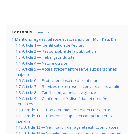
Contenus
masquer
1
Mentions légales, tel rose et accès adulte | Mon Petit Dial
1.1
Article 1 — Identification de l’éditeur
1.2
Article 2 — Responsable de la publication
1.3
Article 3 — Hébergeur du site
1.4
Article 4 — Nature du site
1.5
Article 5 — Accès strictement réservé aux personnes
majeures
1.6
Article 6 — Protection absolue des mineurs
1.7
Article 7 — Services de tel rose et conversations adultes
1.8
Article 8 — Tarification, appels et vigilance
1.9
Article 9 — Confidentialité, discrétion et données
sensibles
1.10
Article 10 — Consentement et respect des limites
1.11
Article 11 — Contenus, appels et comportements
interdits
1.12
Article 12 — Vérification de l’âge et restriction d’accès
1.13
Article 13 — Signalement d’un contenu, numéro, appel